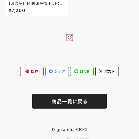
【おまかせ16個 お得なセット】名
水育ちの生乳ジェラート16個セ
¥7,200
ット
保存
シェア
LINE
ポスト
商品一覧に戻る
© gelateria CICCI