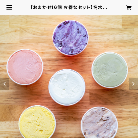
【おまかせ16個 お得なセット】名水育
ちの生乳ジェラート16個セット | gel
ateria CICCI